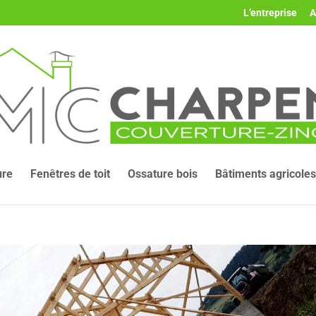
L’entreprise
A
ure
Fenêtres de toit
Ossature bois
Bâtiments agricoles