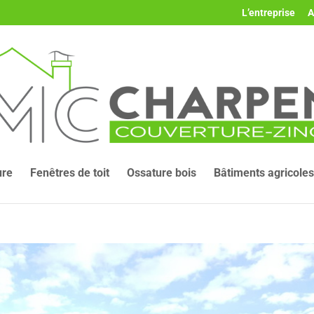
L’entreprise
A
ure
Fenêtres de toit
Ossature bois
Bâtiments agricoles