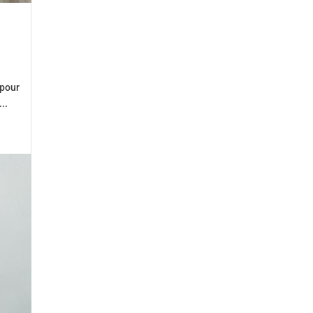
 pour
..