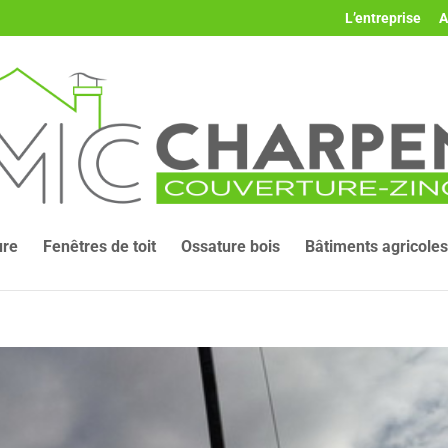
L’entreprise
A
ure
Fenêtres de toit
Ossature bois
Bâtiments agricoles