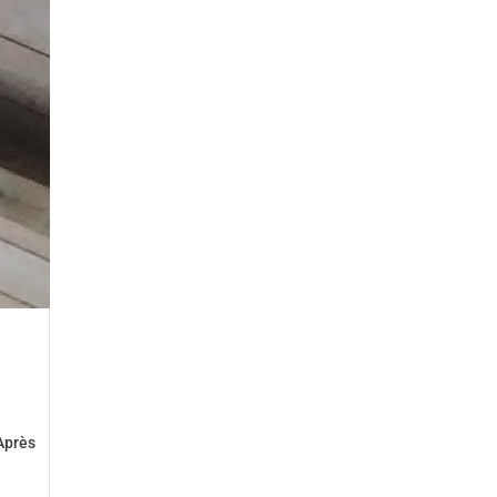
 Après
.