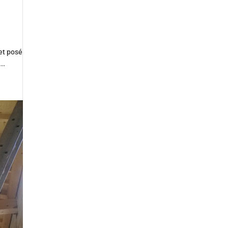
et posé
..