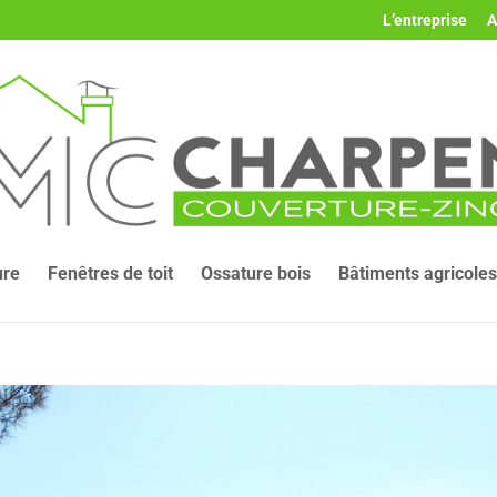
L’entreprise
A
ure
Fenêtres de toit
Ossature bois
Bâtiments agricoles