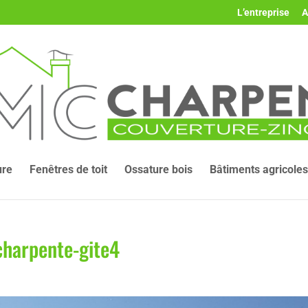
L’entreprise
A
ure
Fenêtres de toit
Ossature bois
Bâtiments agricoles
charpente-gite4