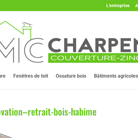
L’entreprise
A
ure
Fenêtres de toit
Ossature bois
Bâtiments agricoles
vation–retrait-bois-habime