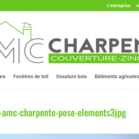
L’entreprise
A
ure
Fenêtres de toit
Ossature bois
Bâtiments agricoles
te-amc-charpente-pose-elements3jpg