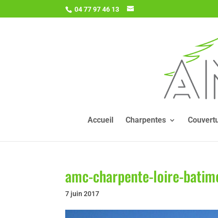
04 77 97 46 13
Accueil
Charpentes
Couvert
amc-charpente-loire-batim
7 juin 2017