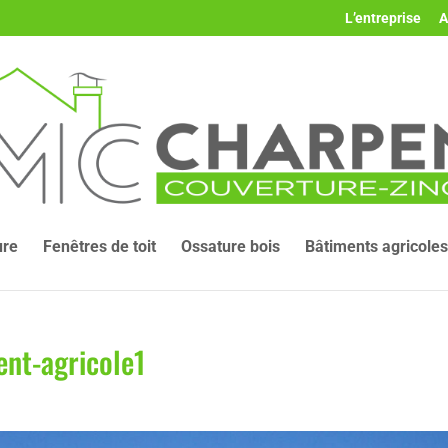
L’entreprise
A
ure
Fenêtres de toit
Ossature bois
Bâtiments agricoles
ent-agricole1