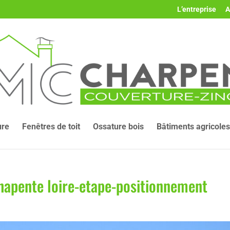
L’entreprise
A
ure
Fenêtres de toit
Ossature bois
Bâtiments agricoles
hapente loire-etape-positionnement