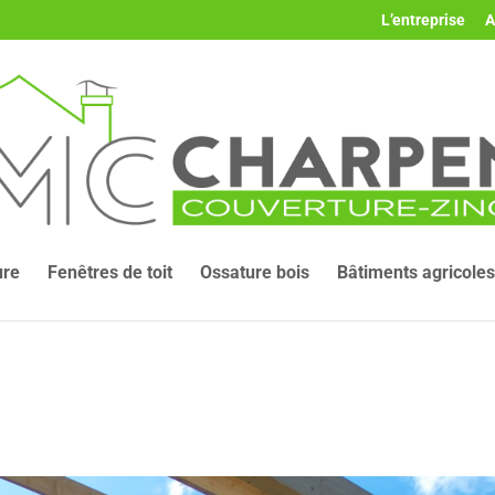
L’entreprise
A
ure
Fenêtres de toit
Ossature bois
Bâtiments agricoles