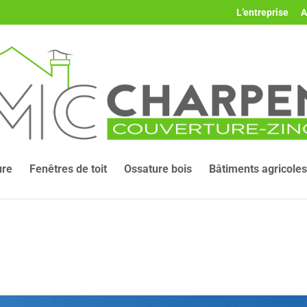
L’entreprise
A
ure
Fenêtres de toit
Ossature bois
Bâtiments agricoles