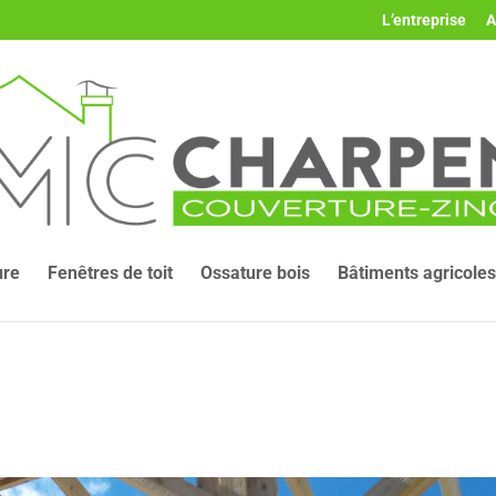
L’entreprise
A
ure
Fenêtres de toit
Ossature bois
Bâtiments agricoles