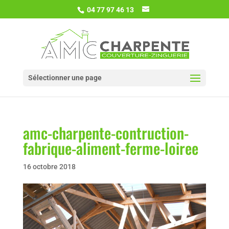
04 77 97 46 13
Sélectionner une page
amc-charpente-contruction-
fabrique-aliment-ferme-loiree
16 octobre 2018