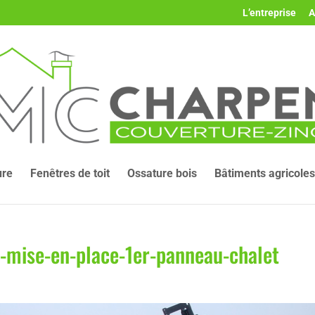
L’entreprise
A
ure
Fenêtres de toit
Ossature bois
Bâtiments agricoles
-mise-en-place-1er-panneau-chalet