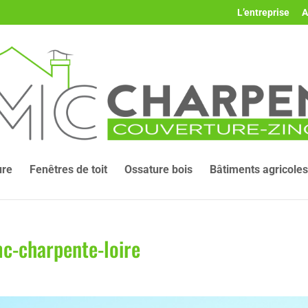
L’entreprise
A
ure
Fenêtres de toit
Ossature bois
Bâtiments agricoles
mc-charpente-loire