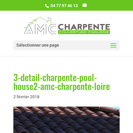
04 77 97 46 13
Sélectionner une page
3-detail-charpente-pool-
house2-amc-charpente-loire
2 février 2018