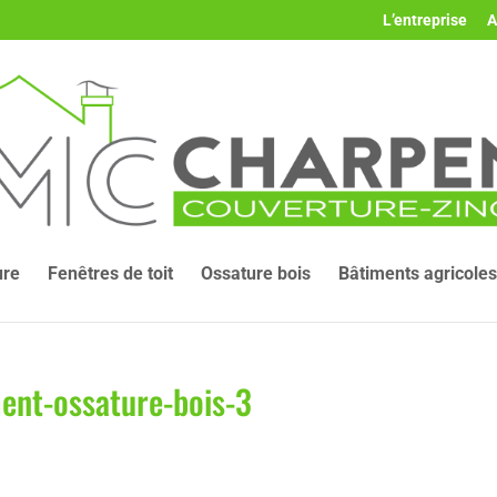
L’entreprise
A
ure
Fenêtres de toit
Ossature bois
Bâtiments agricoles
ent-ossature-bois-3