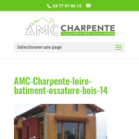
04 77 97 46 13
Sélectionner une page
AMC-Charpente-loire-
batiment-ossature-bois-14