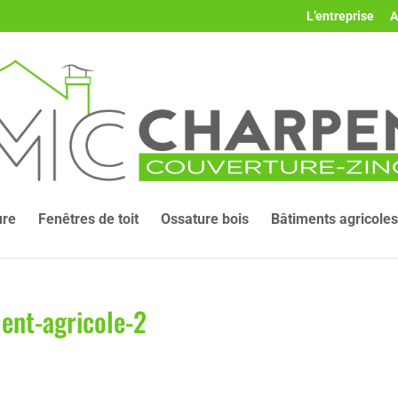
L’entreprise
A
ure
Fenêtres de toit
Ossature bois
Bâtiments agricoles
ent-agricole-2