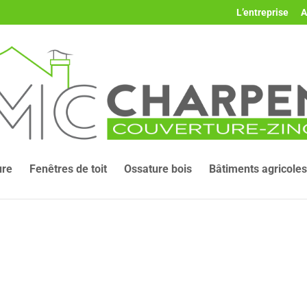
L’entreprise
A
ure
Fenêtres de toit
Ossature bois
Bâtiments agricoles