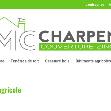
L’entreprise
A
ure
Fenêtres de toit
Ossature bois
Bâtiments agricoles
agricole