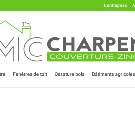
L’entreprise
A
ure
Fenêtres de toit
Ossature bois
Bâtiments agricoles