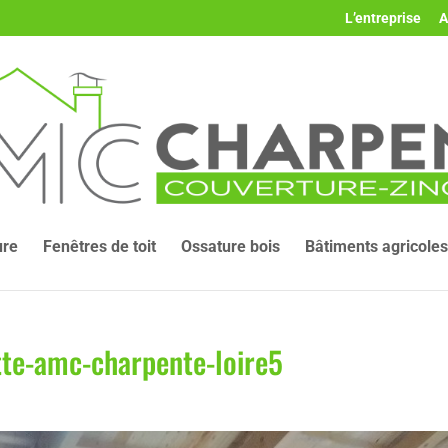
L’entreprise
A
ure
Fenêtres de toit
Ossature bois
Bâtiments agricoles
tte-amc-charpente-loire5